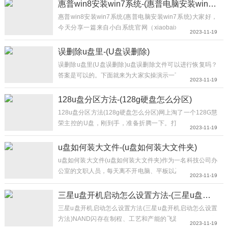
惠普win8安装win7系统-(惠普电脑安装win7系统)
惠普win8安装win7系统(惠普电脑安装win7系统)大家好，
5，系统重装完成，进入win7系统桌面后即可正常使用。
今天分享一篇来自小白系统官网（xiaobaixitong.com）的
2023-11-19
图文教程。随着科技的不断发展，现在使用电脑的人群也越
来越多了，而在使用过程中会遇到需要重装系统的问题。那
误删除u盘里-(U盘误删除)
么问题来了，惠普一体机怎么安装win7系统呢？别着急，
误删除u盘里(U盘误删除)u盘误删除文件可以进行恢复吗？
接下来小编就将整理的惠...
答案是可以的。下面就来为大家实操演示一下。视频演示：
2023-11-19
视频加载中...图文演示：首先我们打开U盘，在U盘中右键
新建一个文本，输入文件名后将其打开，然后输入文字将它
128u盘分区方法-(128g硬盘怎么分区)
保存关闭。接着我们将它删除，当我们想找回它时，打开回
128u盘分区方法(128g硬盘怎么分区)网上淘了一个128G慧
收站会发现找不到该文件。那么当我们不小心将U盘中的文
荣主控的U盘，刚到手，准备折腾一下。打算把U盘分5个
2023-11-19
件删除之后，要在哪里...
区，方便平时使用。网上看了相关的帖子，边学习边记录。
一，用芯片检测工具检测U盘，我这里用的是芯片精灵，检
u盘如何装大文件-(u盘如何装大文件夹)
测出来的主控型号是sm3267ae。二，根据SM3267AE主控
u盘如何装大文件(u盘如何装大文件夹)作为一名科技公司办
型号找对应的量产工具，量产工具尽量下载较新的版本，我
公室的文职人员，每天离不开电脑、平板以及手机等办公设
2023-11-19
主控最新的量产工具是SM3267AE_R04...
备。互联网移动办公方式早已成为当前的主旋律了，但一些
重要的资料文件、代码程序以及涉密内容是绝对不可以进行
三星u盘开机启动怎么设置方法-(三星u盘开机启动怎么设置方法)
网传的，这对于我们来说是铁的纪律。如果重要信息外流，
关于惠普一体机怎么安装win7系统的问题讲解到此就结束了，小
三星u盘开机启动怎么设置方法(三星u盘开机启动怎么设置
一定会给公司带来不可估量的重大损失。如何才能做到最安
方法)NAND闪存在制程、工艺和产能的飞跃，不断推动着
白一键重装系统还有人工客服的技术支持，当你在重装系统时遇到不
2023-11-19
全的传输呢？U盘就是最佳载体，断网终端内部使用绝...