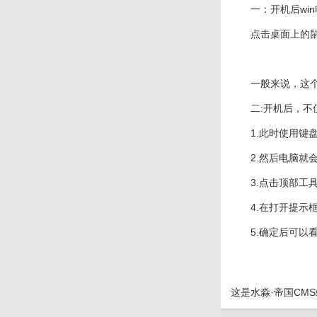
一：开机后wi
点击桌面上的鼠
一般来说，这个
二:开机后，
1.此时使用键盘
2.然后电脑就会
3.点击顶部工具
4.在打开提示框中键
5.确定后可以
这是
水淼·帝国CM