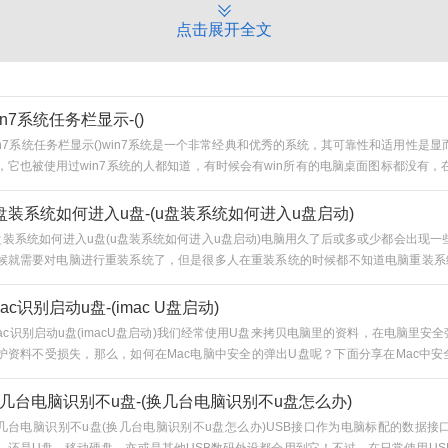
点击展开全文
in7系统任务栏显示-()
in7系统任务栏显示()win7系统是一个非常经典和优秀的系统，其可靠性和适用性是
，它也被使用过win7系统的人都知道，有时候会有win所有的电脑桌面图标都没有
也没有反映，所以此时，win7电脑桌面图标不见了怎么办？没有心急，下面小编为大
面图标不见了怎么办教程？让我们看看。工具/原料：1.操作系统：windows72...
盘装系统如何进入u盘-(u盘装系统如何进入u盘启动)
盘装系统如何进入u盘(u盘装系统如何进入u盘启动)电脑用久了后或多或少都会出现
候就需要对电脑进行重装系统了，但是很多人在重装系统的时候都不知道电脑重装系
动项，针对这个问题，我们随着小编一起来详细的了解一下吧。工具/原料：系统版本：w
：惠普电脑方法/步骤：重装系统按哪个键1.在电脑中插入准备好的u...
mac识别启动u盘-(imac U盘启动)
mac识别启动u盘(imacU盘启动)我们经常使用U盘来拷贝电脑里的资料，在电脑里安
护资料不受损失，那么，如何在Mac电脑中安全的弹出U盘呢？下面分享在Mac中安
教程。方法一、1...
几台电脑识别不u盘-(换几台电脑识别不u盘怎么办)
几台电脑识别不u盘(换几台电脑识别不u盘怎么办)USB接口作为电脑标配的数据接