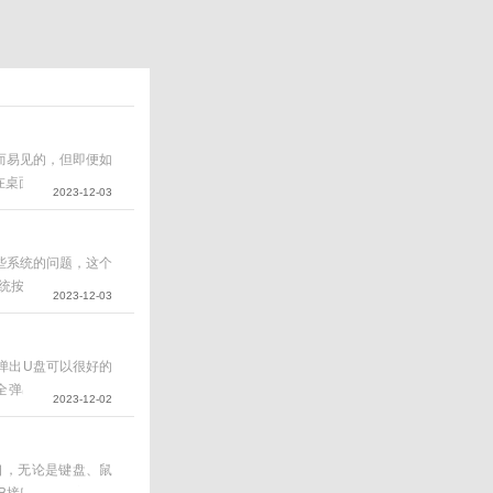
显而易见的，但即便如
，在桌面上点击鼠标点
2023-12-03
家制作win如果电脑
一些系统的问题，这个
统按哪个键进入u盘
2023-12-03
indows7品牌型
全弹出U盘可以很好的
全弹出U盘或移动硬
2023-12-02
口，无论是键盘、鼠