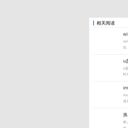
相关阅读
w
w
此
击
桌
u
u
时
启
号
i
i
保
盘
换
换