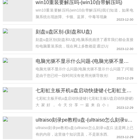
win10重装要解压吗-(win10自带解压吗)
win10重装要解压吗(win10自带解压吗)我们知道，如果电
脑系统出现故障、卡顿、蓝屏、中毒等现象，想要给电脑重
2023-12-30
装系统，在自己不会的情况下，我们只有花费金钱来请别人
安装，但是如果您可以抽个空闲时间自己学习一下重装系
刻盘u盘区别-(刻盘和U盘)
统，那么就不用花钱求人安装系统了，并且随时重装系统。
刻盘u盘区别(刻盘和U盘)电脑系统崩溃了通常我们都会直接
就比如在夜晚...
给电脑重装系统，现在网上多数都是通过U盘的安装方法来
2023-12-30
重装，但也有的网友了解到了光盘重装的方法，那么光盘装
系统和U盘装系统有什么区别吗？更多系统教程尽在小白系
电脑光驱不显示什么问题-(电脑光驱不显示什么问题了)
统重装官网系统：任意系统电脑：任意电脑一、制作方法U
电脑光驱不显示什么问题(电脑光驱不显示什么问题了)可能
盘：是通过制作U盘系统盘，插在电脑上启动U盘，然后...
是由于您已经一段时间没有使用光驱导致光驱内部积尘，有
2023-12-29
可能由于光驱的激光头老化，也可能是您的光盘格式不兼
容，还有可能是光驱的硬件损坏或者驱动损坏。以下是详细
七彩虹主板开机u盘启动快捷键-(七彩虹主板U盘启动快捷键)
介绍：长期没有使用，光头积尘，...
七彩虹主板开机u盘启动快捷键(七彩虹主板U盘启动快捷键)
大家好，今天分享一篇来自小白系统官网
2023-12-29
（xiaobaixitong.com）的图文教程。七彩虹主板是一款性
能非常好的电脑主板品牌，而且它在各方面方面都占据了一
ultraiso刻录pe教程u盘-(ultraiso怎么刻录u盘)
定的优势，它的性价比也非常的高。那么问题来了，七彩虹
ultraiso刻录pe教程u盘(ultraiso怎么刻录u盘)1.这是网上已
主板要如何设置u盘启动项呢？别着急，接下来小编就给大
有的内容，这里做个知识普及，不是新东西。网上也有很多
2023-12-29
家演示...