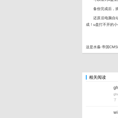
备份完成后，
还原后电脑自
成！u盘打不开的小伙
这是
水淼·帝国CM
相关阅读
g
g
了
试
w