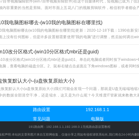
in7自带视频编辑软件(win7自带视频剪辑软件)在这个自媒体时代，短视频已成为了
频内容重要的当然是剪辑。面对市面上五花八门的视频剪辑软件，相信初学者都会
，到底哪款比较好用？哪款在电脑上用起来更方便？下面就让我来介绍五款个人常用
能有所帮助...
10我电脑图标哪去-(w10我的电脑图标在哪里找)
10我电脑图标哪去(w10我的电脑图标在哪里找)更新：2020-12-18下载：1390在新安
面上没有任何图标，但是许多设置都需要使用“我的电脑”进行调整，然后如何调出wi
看看编辑。如何在Win10中调出我的计算机图标1.右键单击计算机桌面，然后选择个性化。
in10改分区格式-(win10分区格式mbr还是guid)
in10改分区格式(win10分区格式mbr还是guid)1、单击此电脑或者同时按下window
电脑，查看电脑的磁盘分区。2、鼠标右键点击桌面左下角windows图标，或者同时按下w
捷键，选择磁盘管理...
盘恢复默认大小-(u盘恢复原始大小)
盘恢复默认大小(u盘恢复原始大小)我们可能会发现一个问题，那就是U盘无端端地缩
中的数据全部清空干净，还是缩水，这又是为什么呢？今天维度IT管家就来教教大
，使之如同出厂时的空间，接下来开始吧：1、首先，将你的U盘插入电脑，在桌
，选择管理，如下图：2、在...
路由设置
192.168.1.1
常见问题
电脑版
191路由网 - 192.168.1.1,192.168.0.1无线路由器设置教程
版权声明:本站的文章和图片来自互联网收集，仅做分享之用如有侵权请联系站长,我们将在24小时内删