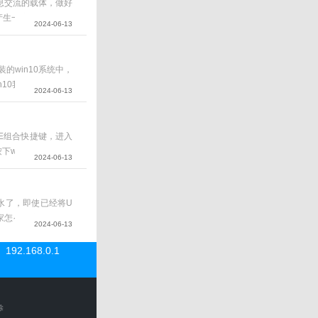
信息交流的载体，做好
产生一定的选择困难
2024-06-13
的视频剪辑软件，希
装的win10系统中，
n10我的电脑图标？
2024-06-13
2...
s+E组合快捷键，进入
indows+X组合
2024-06-13
水了，即使已经将U
家怎么彻底格式化U
2024-06-13
面上，右键打开计算
192.168.0.1
除