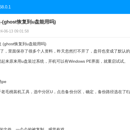
68.0.1
-(ghost恢复到u盘能用吗)
06-13 09:01:58
盘 (ghost恢复到u盘能用吗)
0年了，里面保存了很多个人资料，昨天忽然打不开了，盘符也变成了默认
起来原来用u盘装过系统，开机可以有Windows PE界面，就重启试试。
pe
开老毛桃装机工具，选中分区U，点击备份分区，确定，备份路径选在了E
里的文件，一个个的被复制，感觉有戏