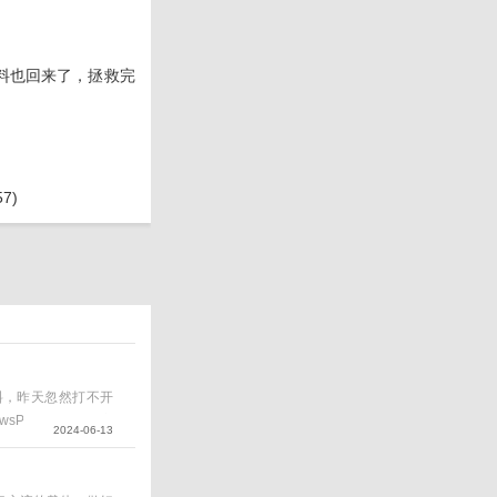
料也回来了，拯救完
7)
资料，昨天忽然打不开
wsPE界面，就重启
2024-06-13