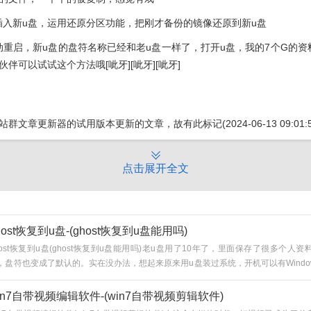
插入新u盘，运用还原分区功能，把刚才备份的镜像还原到新u盘
动重启，新u盘的盘符名称已经和老u盘一样了，打开u盘，我的7个G的资
伴可以试试这个方法哦[呲牙][呲牙][呲牙]
S站群文章更新器
的试用版本更新的文章，故有此标记(2024-06-13 09:01:5
点击展开全文
host恢复到u盘-(ghost恢复到u盘能用吗)
host恢复到u盘(ghost恢复到u盘能用吗)老u盘用了10年了，里面保存了很多个人
，盘符也变成了默认的。实在没办法，想起来原来用u盘装过系统，开机可以有Windo
试。选择02选项...
in7自带视频编辑软件-(win7自带视频剪辑软件)