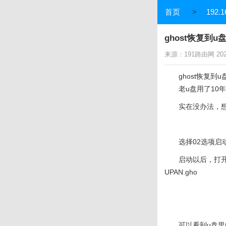
首页
>
192.1
ghost恢复到u盘
来源：191路由网 2024-
ghost恢复到u
老u盘用了1
实在没办法，想
选择02选项启动
启动以后，打
UPAN.gho
可以看到u盘