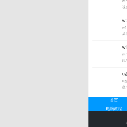
w
视
症
望
w
w
桌
来
w
w
此
快
u
u
盘
盘
机
首页
电脑教程