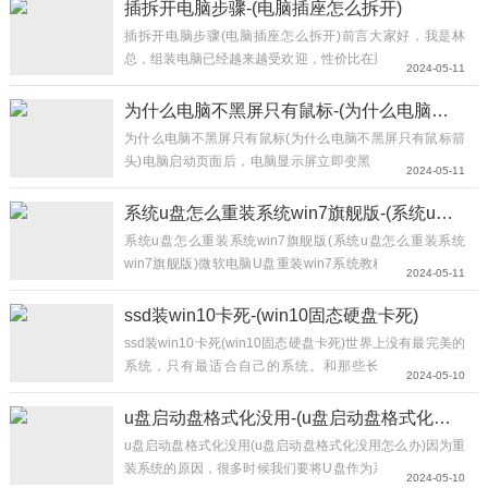
插拆开电脑步骤-(电脑插座怎么拆开)
插拆开电脑步骤(电脑插座怎么拆开)前言大家好，我是林
总，组装电脑已经越来越受欢迎，性价比在那摆着，而之前
2024-05-11
品牌机引以为傲的售后服务也已经被组装机赶上，可以说已
经没有不选组装机的理由，就连王思聪也是买组装电...
为什么电脑不黑屏只有鼠标-(为什么电脑不黑屏只有鼠标箭头)
为什么电脑不黑屏只有鼠标(为什么电脑不黑屏只有鼠标箭
头)电脑启动页面后，电脑显示屏立即变黑，最近总是有客
2024-05-11
户反映他们的启动黑屏只有鼠标，所以只能关闭重启，发现
同样的常见故障情况，遇到这种情况你该怎么办？接下来，
系统u盘怎么重装系统win7旗舰版-(系统u盘怎么重装系统win7旗舰版)
小将为您进行深入的分析。专用工具/原材料：软件版本：
系统u盘怎么重装系统win7旗舰版(系统u盘怎么重装系统
windows10系统软件品牌型号：惠普V...
win7旗舰版)微软电脑U盘重装win7系统教程事前准备：1.
2024-05-11
容量8g以上的u盘一个，使用u盘前需要先将u盘内的文件清
空或者全部转移。步骤一、制作u盘启动盘1.将准备好的u盘
ssd装win10卡死-(win10固态硬盘卡死)
插入电脑，打开小白一键重装系统，点击制作u盘。2.选择
ssd装win10卡死(win10固态硬盘卡死)世界上没有最完美的
win7系统进行制作。3.小白一键重装系统会弹出警告，提示
系统，只有最适合自己的系统。和那些长期执意停留在
2024-05-10
对u盘进行备份，直...
这是
水淼·帝国CMS站群文章更新器
的试用版本更新的文章，故有此标
Win7系统的发烧友不同，在Win10刚出来的第一年，黑猫
记(2024-05-11 08:51:04)
拒绝了电脑师傅的善意劝告，立刻用上了最新的Win10家庭
u盘启动盘格式化没用-(u盘启动盘格式化没用怎么办)
版。说实话，Win10刚出来的时候体验确实很差，蓝屏、掉
u盘启动盘格式化没用(u盘启动盘格式化没用怎么办)因为重
驱动、卡死都是常规事件，到了2017年左右才开始好转。
装系统的原因，很多时候我们要将U盘作为系统启动盘，但
2024-05-10
目前最新版本的Win10系统，基本上用起来已经没啥毛病