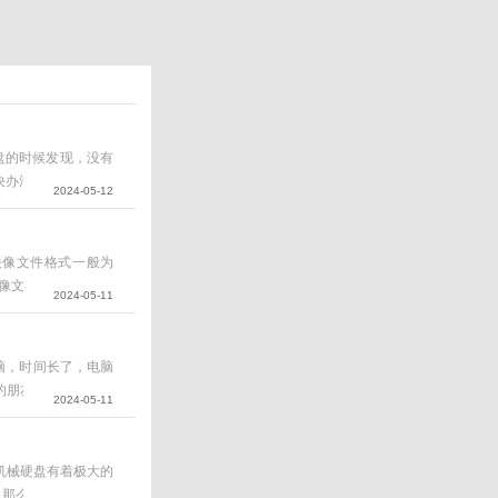
U盘的时候发现，没有
决办法。解决办法：
2024-05-12
直接将U盘连接到电
盘映像文件格式一般为
文...
2024-05-11
脑，时间长了，电脑
的朋友而言，十几分
2024-05-11
安装...
和机械硬盘有着极大的
那么4K对齐是什么