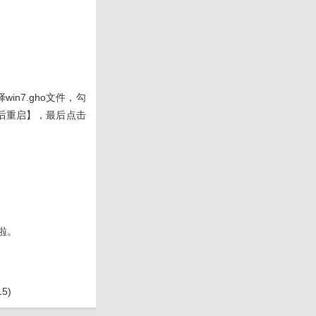
n7.gho文件，勾
后重启】，最后点击
啦。
5)