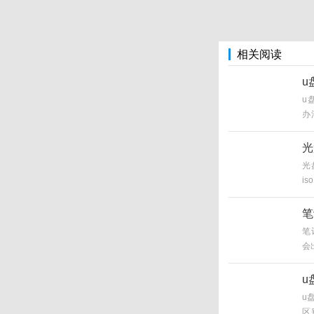
相关阅读
u
u
办
1
脑
光
光
i
笔
笔
会
钟
u
u
区