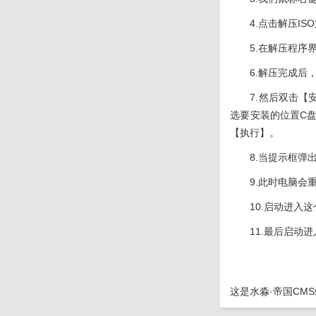
4.点击解压I
5.在解压程
6.解压完成后
7.然后双击【
选要安装的位置C
【执行】。
8.当提示框
9.此时电脑会重
10.启动进入
11.最后启
这是
水淼·帝国CM