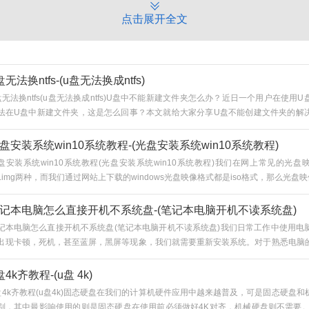
点击展开全文
盘无法换ntfs-(u盘无法换成ntfs)
盘无法换ntfs(u盘无法换成ntfs)U盘中不能新建文件夹怎么办？近日一个用户在使用
法在U盘中新建文件夹，这是怎么回事？本文就给大家分享U盘不能创建文件夹的解
.首先，大家可以检查一下自己的U盘，看看U盘的格式是哪种。操作方式很简单，大家
中，然后右键点...
盘安装系统win10系统教程-(光盘安装系统win10系统教程)
盘安装系统win10系统教程(光盘安装系统win10系统教程)我们在网上常见的光
so.img两种，而我们通过网站上下载的windows光盘映像格式都是iso格式，那么光盘映像
记本电脑怎么直接开机不系统盘-(笔记本电脑开机不读系统盘)
记本电脑怎么直接开机不系统盘(笔记本电脑开机不读系统盘)我们日常工作中使用电
出现卡顿，死机，甚至蓝屏，黑屏等现象，我们就需要重新安装系统。对于熟悉电脑
就能搞定，而对于不太了解电脑的朋友而言，可能需要一段时间。就算我们熟悉电脑，在
盘4k齐教程-(u盘 4k)
盘4k齐教程(u盘4k)固态硬盘在我们的计算机硬件应用中越来越普及，可是固态硬盘
别，其中最影响使用的则是固态硬盘在使用前必须做好4K对齐，机械硬盘则不需要。