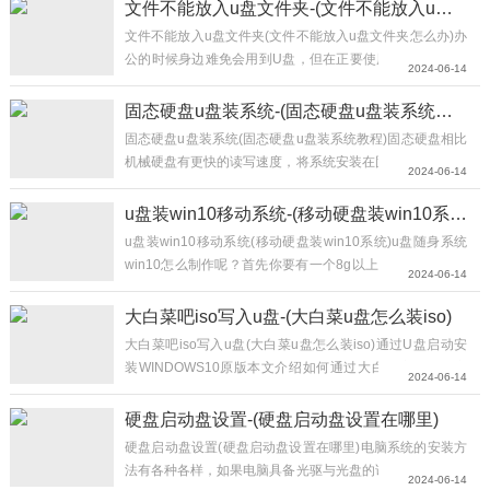
文件不能放入u盘文件夹-(文件不能放入u盘文件夹怎么办)
文件不能放入u盘文件夹(文件不能放入u盘文件夹怎么办)办
公的时候身边难免会用到U盘，但在正要使用时U盘却不能
2024-06-14
正常打开，U盘提示无法访问，文件或目录损坏且无法读
取，这个时候就可以使用电脑运行cmd命令提示符进行修
固态硬盘u盘装系统-(固态硬盘u盘装系统教程)
复。一、命令提示符介绍：chkdskG:/F1.chkdsk中的/F：
固态硬盘u盘装系统(固态硬盘u盘装系统教程)固态硬盘相比
chkdsk中的/F是指修复磁盘上的...
机械硬盘有更快的读写速度，将系统安装在固态硬盘上能极
2024-06-14
大提高系统的运行速度，今天就说说怎么将系统安装在固
态。方法一：1、首先制作一个U盘启动盘，制作方法点击
u盘装win10移动系统-(移动硬盘装win10系统)
文章：《U盘PE启动盘制作方法》2、进入U盘PE系统：重
u盘装win10移动系统(移动硬盘装win10系统)u盘随身系统
启电脑在...
win10怎么制作呢？首先你要有一个8g以上大小u盘，然后
2024-06-14
你在电脑上搜索找到一个u盘启动盘制作工具u启动就是专
门做一些u盘的启动工具之类的然后呢你进去之后它里头有
大白菜吧iso写入u盘-(大白菜u盘怎么装iso)
详细的教程或者说你可以按照我说直接就将它软件一下载然
大白菜吧iso写入u盘(大白菜u盘怎么装iso)通过U盘启动安
后打开之后直接把u盘插入然后点击制作启动u盘选中你的u
装WINDOWS10原版本文介绍如何通过大白菜启动盘来安
2024-06-14
盘然后创...
装WIN10系统，有需要的朋友可以关注一下，每天我会不定
期更新2条电脑使用方面的知识。1.从网上上下载...
硬盘启动盘设置-(硬盘启动盘设置在哪里)
硬盘启动盘设置(硬盘启动盘设置在哪里)电脑系统的安装方
法有各种各样，如果电脑具备光驱与光盘的话，相信部分用
2024-06-14