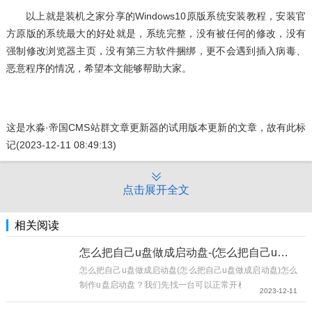
以上就是装机之家分享的Windows10原版系统安装教程，安装官
方原版的系统最大的好处就是，系统完整，没有被任何的修改，没有
强制修改浏览器主页，没有第三方软件捆绑，更不会遇到插入病毒、
恶意程序的情况，希望本文能够帮助大家。
这是
水淼·帝国CMS站群文章更新器
的试用版本更新的文章，故有此标
记(2023-12-11 08:49:13)
点击展开全文
相关阅读
怎么把自己u盘做成启动盘-(怎么把自己u盘做成启动盘)
怎么把自己u盘做成启动盘(怎么把自己u盘做成启动盘)怎么
制作u盘启动盘？我们先找一台可以正常开机的电脑或者了
2023-12-11
你去网吧也可以然后呢准备一个八g以上的空油盘一个如果