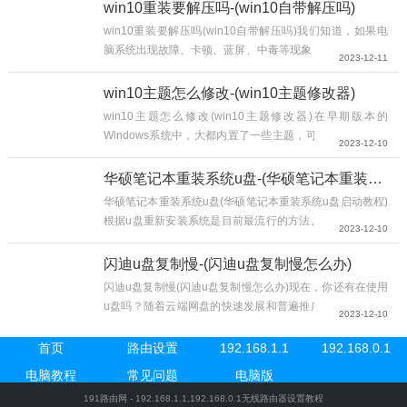
里面有重要的资料记得一定要先备份把u盘插入电脑后面蓝
win10重装要解压吗-(win10自带解压吗)
色usb然后我们网址搜索点击下载这里呢下载比较慢大家可
win10重装要解压吗(win10自带解压吗)我们知道，如果电
以耐心等待一下点击确定等待制作完成我们的pu盘呢就...
脑系统出现故障、卡顿、蓝屏、中毒等现象，想要给电脑重
2023-12-11
装系统，在自己不会的情况下，我们只有花费金钱来请别人
安装，但是如果您可以抽个空闲时间自己学习一下重装系
win10主题怎么修改-(win10主题修改器)
统，那么就不用花钱求人安装系统了，并且随时重装系统。
win10主题怎么修改(win10主题修改器)在早期版本的
就比...
Windows系统中，大都内置了一些主题，可以让界面“从头
2023-12-10
到尾”焕然一新，再加一些自家的小设置，绝对够个性。不
过现在的Win10缺乏全面的主题，界面调整又少又零碎，难
华硕笔记本重装系统u盘-(华硕笔记本重装系统u盘启动教程)
道我们只能下载第三方主题吗？别急，其实Win10还是提供
华硕笔记本重装系统u盘(华硕笔记本重装系统u盘启动教程)
了其他主题的，只是需要我们“挖掘”出来，追...
根据u盘重新安装系统是目前最流行的方法。我们都知道计
2023-12-10
算机默认设置是以硬盘为导向的。如果你想用u盘重新安装
系统，你必须让华硕笔记本电脑从u盘运行，所以你需要设
闪迪u盘复制慢-(闪迪u盘复制慢怎么办)
置u盘启动项。华硕笔记本重新安装系统软件如何设置u盘
闪迪u盘复制慢(闪迪u盘复制慢怎么办)现在，你还有在使用
启动？下面，今天我们就给大家推荐一下华硕笔记本重新安
u盘吗？随着云端网盘的快速发展和普遍推广，现在基本是
2023-12-10
装系统配置u盘启动的流程实例教程。...
以云存储为主，不过u盘还是必不可缺的小工具，不需要网
络支持就能够轻松实现复制内容。有网友问怎么样才能提高
首页
路由设置
192.168.1.1
192.168.0.1
u盘的传输速度，传个6G的文件，花了十几分钟，速度好
电脑教程
常见问题
电脑版
慢。今天...
191路由网 - 192.168.1.1,192.168.0.1无线路由器设置教程