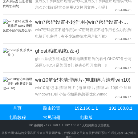
复制文件到u盘出现错误代码(复制文件到u盘出现错误代码
怎么办)我们经常会使用U盘拷贝文件，但是最近一个用户反
2024-06-28
映说，在把文件复制到U盘时，提示错误代码
0x80071AC3，并且无法复制文件到U盘，这是怎么回事？
win7密码设置不起作用-(win7密码设置不起作用怎么办)
文件拷贝到U盘时提示错误0x80071AC3，因为卷有问题该
win7密码设置不起作用(win7密码设置不起作用怎么办)说到
怎么解决...
电脑开机密码，有不少深度技术用户都可能没有使用过，其
2024-06-15
实就是当我们要打开电脑进入到桌面时，要先输入密码的操
作步骤而已。主要是设置了开机密码可以保护电脑里的文件
ghost系统系统u盘-()
不会被人轻易查看和进入系统而已。那么，我们在Win...
ghost系统系统u盘()组装电脑要用到的软件GHOST备份与
还原GHOST是美国赛门铁克公司开发的一款备份与还原软
2024-06-15
件，目前只有英文版，如果有中文的就更简单了，没有英文
基础的学习一下，也会使用。这款软件可以从网上下载，不
win10笔记本清理碎片-(电脑碎片清理win10)
过现在制作的U盘启动盘中已经包括了此软件，之前的文章
win10笔记本清理碎片(电脑碎片清理win10)9个加速
已经介绍了制件U盘启动盘的方法。使用方法如下：第一
Windows10的小技巧如果你想要优化Windows10，请花几
2024-06-15
步：把U盘启动盘插入USB接口，然...
分钟时间尝试这些小技巧，以加快电脑速度，使其不易出现
性能和系统问题。想要Windows10运行得更快吗？在短短
首页
路由设置
192.168.1.1
192.168.0.1
几分钟内，可以尝试这些小技巧;让机器将更顺滑，更不容
电脑教程
常见问题
电脑版
易出现性能和系统问题。1....
191路由网 - 192.168.1.1,192.168.0.1无线路由器设置教程
版权声明:本站的文章和图片来自互联网收集，仅做分享之用如有侵权请联系站长,我们将在24小时内
删除